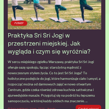
PORADY
Praktyka Sri Sri Jogi w
przestrzeni miejskiej. Jak
wygląda i czym się wyróżnia?
W sercu miejskiego zgiełku Warszawy, praktyka Sri Sri Jogi
oferuje oazę spokoju, łącząc starożytną mądrość z
nowoczesnym stylem życia. Co to jest Sri Sri Joga? To
holistyczne podejście do jogi, które harmonizuje ciało i umysł, a
rozpocząć można od darmowych zajęć w nowo otwartym
Centrum, gdzie czeka również zdrowa kuchnia sattwiczna i
ajurwedyjskie masaże. Przygotuj się na podróż ku lepszemu
samopoczuciu, w której każdy oddech ma znaczenie.
...
Data publikacji: 1 lipca, 2026
Porady