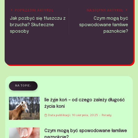
POPRZEDNI ARTYKUŁ
NASTĘPNY ARTYKUŁ
Jak pozbyć się tłuszczu z
Czym mogą być
brzucha? Skuteczne
spowodowane łamliwe
sposoby
paznokcie?
NA TOPIE:
Ile żyje koń – od czego zależy długość
życia koni
Data publikacji: 10 sierpnia, 2025
Porady
Czym mogą być spowodowane łamliwe
paznokcie?