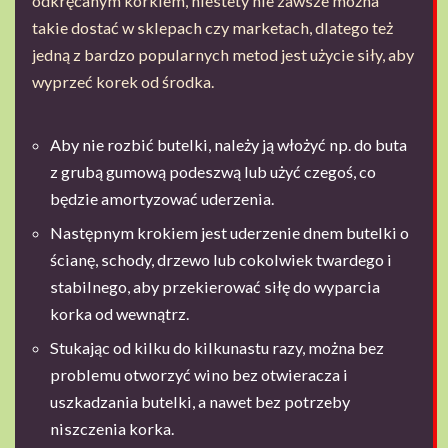
odkręcanym korkiem, niestety nie zawsze można
takie dostać w sklepach czy marketach, dlatego też
jedną z bardzo popularnych metod jest użycie siły, aby
wyprzeć korek od środka.
Aby nie rozbić butelki, należy ją włożyć np. do buta
z grubą gumową podeszwą lub użyć czegoś, co
będzie amortyzować uderzenia.
Następnym krokiem jest uderzenie dnem butelki o
ścianę, schody, drzewo lub cokolwiek twardego i
stabilnego, aby przekierować siłę do wyparcia
korka od wewnątrz.
Stukając od kilku do kilkunastu razy, można bez
problemu otworzyć wino bez otwieracza i
uszkadzania butelki, a nawet bez potrzeby
niszczenia korka.