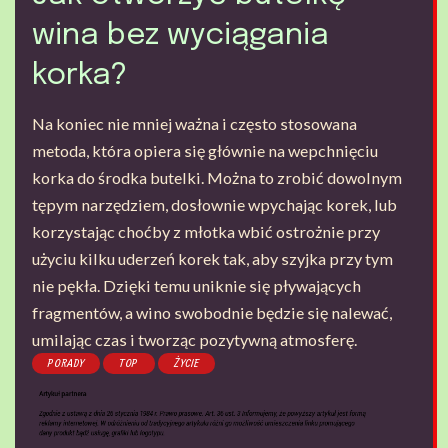
wina bez wyciągania
korka?
Na koniec nie mniej ważna i często stosowana
metoda, która opiera się głównie na wepchnięciu
korka do środka butelki. Można to zrobić dowolnym
tępym narzędziem, dosłownie wpychając korek, lub
korzystając choćby z młotka wbić ostrożnie przy
użyciu kilku uderzeń korek tak, aby szyjka przy tym
nie pękła. Dzięki temu uniknie się pływających
fragmentów, a wino swobodnie będzie się nalewać,
umilając czas i tworząc pozytywną atmosferę.
PORADY
TOP
ŻYCIE