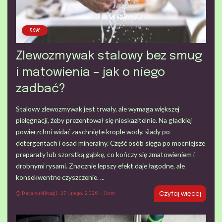
DOM
Zlewozmywak stalowy bez smug
i matowienia – jak o niego
zadbać?
Stalowy zlewozmywak jest trwały, ale wymaga większej
pielęgnacji, żeby prezentował się nieskazitelnie. Na gładkiej
powierzchni widać zaschnięte krople wody, ślady po
detergentach i osad mineralny. Część osób sięga po mocniejsze
preparaty lub szorstką gąbkę, co kończy się zmatowieniem i
drobnymi rysami. Znacznie lepszy efekt daje łagodne, ale
konsekwentne czyszczenie.
...
Data publikacji: 27 lutego, 2026
Dom
Czytaj więcej