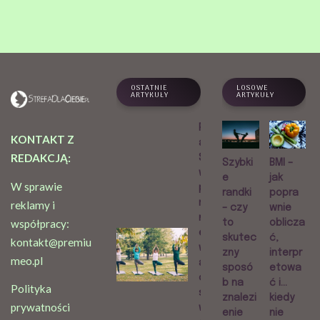
OSTATNIE
LOSOWE
ARTYKUŁY
ARTYKUŁY
Praktyk
KONTAKT Z
a Sri
REDAKCJĄ:
Sri Jogi
Szybki
BMI –
w
e
jak
W sprawie
przest
randki
popra
rzeni
reklamy i
– czy
wnie
miejski
współpracy:
to
oblicza
ej. Jak
skutec
ć,
kontakt@premiu
wygląd
zny
interpr
meo.pl
a i
sposó
etowa
czym
b na
ć i…
Polityka
się
znalezi
kiedy
prywatności
wyróżni
enie
nie