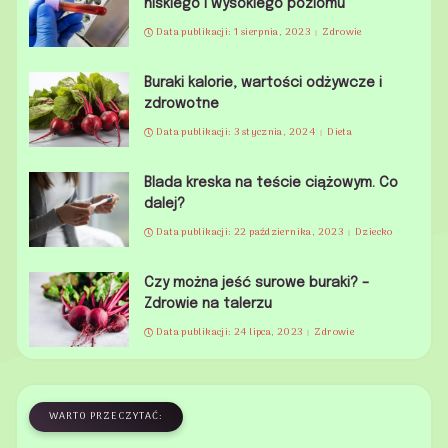
niskiego i wysokiego poziomu
Data publikacji: 1 sierpnia, 2023
Zdrowie
Buraki kalorie, wartości odżywcze i
zdrowotne
Data publikacji: 3 stycznia, 2024
Dieta
Blada kreska na teście ciążowym. Co
dalej?
Data publikacji: 22 października, 2023
Dziecko
Czy można jeść surowe buraki? –
Zdrowie na talerzu
Data publikacji: 24 lipca, 2023
Zdrowie
WARTO PRZECZYTAĆ: