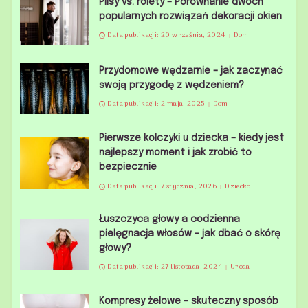
Plisy vs. rolety – Porównanie dwóch
popularnych rozwiązań dekoracji okien
Data publikacji: 20 września, 2024
Dom
Przydomowe wędzarnie – jak zaczynać
swoją przygodę z wędzeniem?
Data publikacji: 2 maja, 2025
Dom
Pierwsze kolczyki u dziecka – kiedy jest
najlepszy moment i jak zrobić to
bezpiecznie
Data publikacji: 7 stycznia, 2026
Dziecko
Łuszczyca głowy a codzienna
pielęgnacja włosów – jak dbać o skórę
głowy?
Data publikacji: 27 listopada, 2024
Uroda
Kompresy żelowe – skuteczny sposób