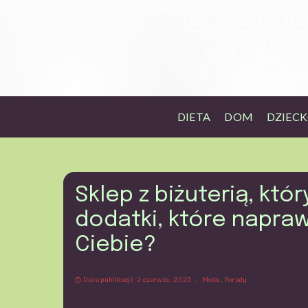
DIETA
DOM
DZIEC
Sklep z biżuterią, któr
dodatki, które napra
Ciebie?
Data publikacji: 2 czerwca, 2025
Moda
Porady