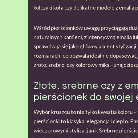
kolczyki koła czy delikatne modele z emalią
Wśród pierścionków uwagę przyciągają duże
naturalnych kamieni, z intensywną emalią lu
sprawdzają się jako główny akcent stylizacj
rozmiarach, co pozwala idealnie dopasować je
złoto, srebro, czy kolorowy miks – znajdzies
Złote, srebrne czy z em
pierścionek do swojej 
Wybór kruszcu to nie tylko kwestia koloru – 
pierścionki to klasyka, elegancja i ciepło. P
wieczorowymi stylizacjami. Srebrne pierścio