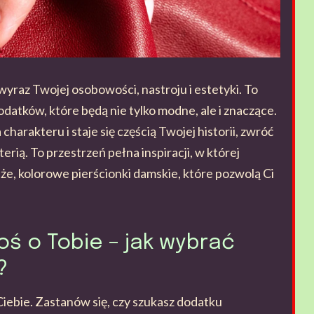
 wyraz Twojej osobowości, nastroju i estetyki. To
odatków, które będą nie tylko modne, ale i znaczące.
 charakteru i staje się częścią Twojej historii, zwróć
erią. To przestrzeń pełna inspiracji, w której
uże, kolorowe pierścionki damskie, które pozwolą Ci
oś o Tobie – jak wybrać
?
Ciebie. Zastanów się, czy szukasz dodatku