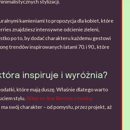
inimalistycznych stylizacji.
turalnymi kamieniami to propozycja dla kobiet, które
ries znajdziesz intensywne odcienie zieleni,
zystko po to, by dodać charakteru każdemu gestowi
tronę trendów inspirowanych latami 70. i 90., które
która inspiruje i wyróżnia?
dodatki, które mają duszę. Właśnie dlatego warto
uciem stylu.
Sklep on-line Berries z modną
 ma swój charakter – od pomysłu, przez projekt, aż