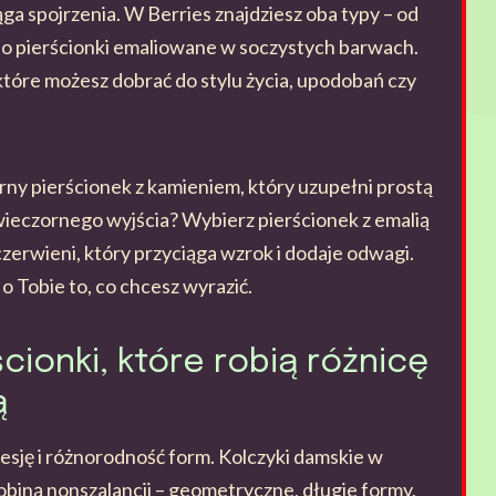
ąga spojrzenia. W Berries znajdziesz oba typy – od
o pierścionki emaliowane w soczystych barwach.
które możesz dobrać do stylu życia, upodobań czy
rny pierścionek z kamieniem, który uzupełni prostą
 wieczornego wyjścia? Wybierz pierścionek z emalią
czerwieni, który przyciąga wzrok i dodaje odwagi.
o Tobie to, co chcesz wyrazić.
ścionki, które robią różnicę
ą
esję i różnorodność form. Kolczyki damskie w
obiną nonszalancji – geometryczne, długie formy,