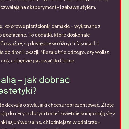
 pozwalają na eksperymenty i zabawę stylem.
, kolorowe pierścionki damskie – wykonane z
b pozłacane. To dodatki, które doskonale
i. Co ważne, są dostępne w różnych fasonach i
 do dłoni i okazji. Niezależnie od tego, czy wolisz
z coś, co będzie pasować do Ciebie.
alią – jak dobrać
estetyki?
to decyzja o stylu, jaki chcesz reprezentować. Złote
asują do cery o złotym tonie i świetnie komponują się z
nki są uniwersalne, chłodniejsze w odbiorze –