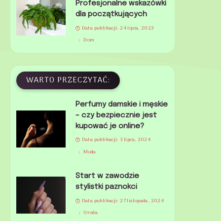
Profesjonalne wskazówki
dla początkujących
Data publikacji: 24 lipca, 2023
Dom
WARTO PRZECZYTAĆ:
Perfumy damskie i męskie
– czy bezpiecznie jest
kupować je online?
Data publikacji: 3 lipca, 2024
Moda
Start w zawodzie
stylistki paznokci
Data publikacji: 27 listopada, 2024
Uroda