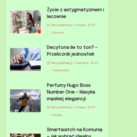
Życie z astygmatyzmem i
leczenie
Data publikacji: 24 lipca, 2025
Zdrowie
Decytona ile to ton? –
Przelicznik jednostek
Data publikacji: 5 sierpnia, 2023
Ciekawostki
Perfumy Hugo Boss
Number One – klasyka
męskiej elegancji
Data publikacji: 23 lipca, 2025
Porady
Smartwatch na Komunię
— jak wybrać idealny