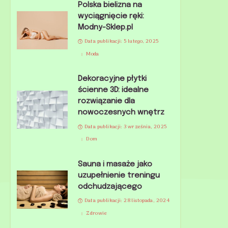
Polska bielizna na
wyciągnięcie ręki:
Modny-Sklep.pl
Data publikacji: 5 lutego, 2025
Moda
Dekoracyjne płytki
ścienne 3D: idealne
rozwiązanie dla
nowoczesnych wnętrz
Data publikacji: 3 września, 2025
Dom
Sauna i masaże jako
uzupełnienie treningu
odchudzającego
Data publikacji: 28 listopada, 2024
Zdrowie