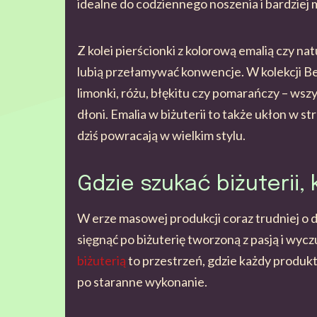
idealne do codziennego noszenia i bardziej m
Z kolei pierścionki z kolorową emalią czy na
lubią przełamywać konwencje. W kolekcji Ber
limonki, różu, błękitu czy pomarańczy – ws
dłoni. Emalia w biżuterii to także ukłon w s
dziś powracają w wielkim stylu.
Gdzie szukać biżuterii, 
W erze masowej produkcji coraz trudniej o 
sięgnąć po biżuterię tworzoną z pasją i wycz
biżuterią
to przestrzeń, gdzie każdy produkt
po staranne wykonanie.