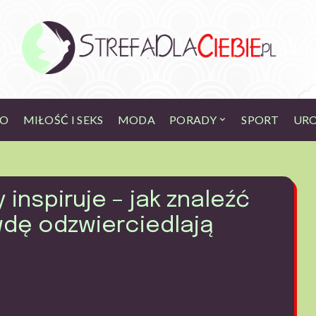
KO
MIŁOŚĆ I SEKS
MODA
PORADY
SPORT
UR
y inspiruje – jak znaleźć
wdę odzwierciedlają