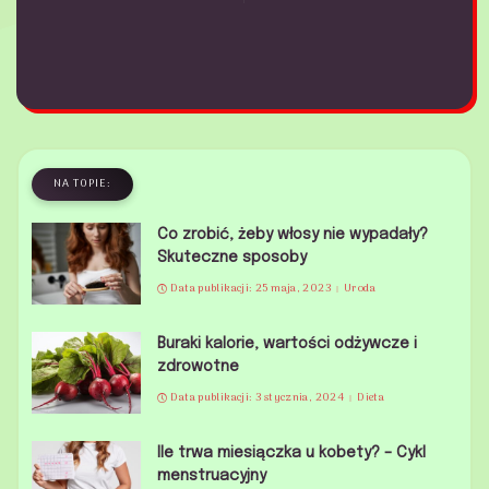
NA TOPIE:
Co zrobić, żeby włosy nie wypadały?
Skuteczne sposoby
Data publikacji: 25 maja, 2023
Uroda
Buraki kalorie, wartości odżywcze i
zdrowotne
Data publikacji: 3 stycznia, 2024
Dieta
Ile trwa miesiączka u kobety? – Cykl
menstruacyjny