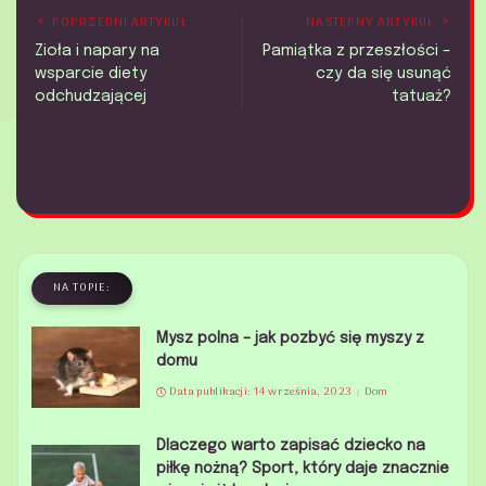
POPRZEDNI ARTYKUŁ
NASTĘPNY ARTYKUŁ
Zioła i napary na
Pamiątka z przeszłości –
wsparcie diety
czy da się usunąć
odchudzającej
tatuaż?
NA TOPIE:
Mysz polna – jak pozbyć się myszy z
domu
Data publikacji: 14 września, 2023
Dom
Dlaczego warto zapisać dziecko na
piłkę nożną? Sport, który daje znacznie