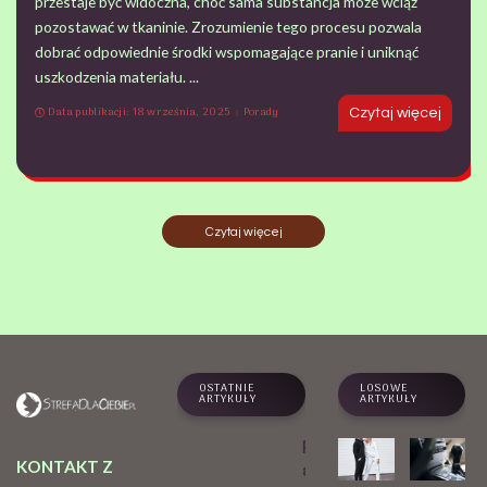
przestaje być widoczna, choć sama substancja może wciąż
pozostawać w tkaninie. Zrozumienie tego procesu pozwala
dobrać odpowiednie środki wspomagające pranie i uniknąć
uszkodzenia materiału.
...
Data publikacji: 18 września, 2025
Porady
Czytaj więcej
Czytaj więcej
OSTATNIE
LOSOWE
ARTYKUŁY
ARTYKUŁY
Praktyk
KONTAKT Z
a Sri