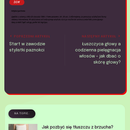
DOM
POPRZEDNI ARTYKUŁ
NASTĘPNY ARTYKUŁ
Start w zawodzie
Łuszczyca głowy a
stylistki paznokci
codzienna pielęgnacja
włosów – jak dbać o
skórę głowy?
NA TOPIE:
Jak pozbyć się tłuszczu z brzucha?