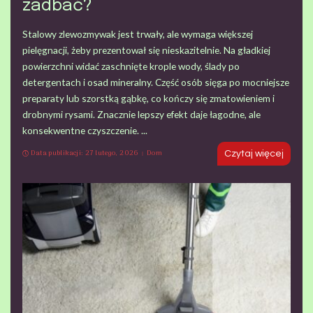
zadbać?
Stalowy zlewozmywak jest trwały, ale wymaga większej
pielęgnacji, żeby prezentował się nieskazitelnie. Na gładkiej
powierzchni widać zaschnięte krople wody, ślady po
detergentach i osad mineralny. Część osób sięga po mocniejsze
preparaty lub szorstką gąbkę, co kończy się zmatowieniem i
drobnymi rysami. Znacznie lepszy efekt daje łagodne, ale
konsekwentne czyszczenie.
...
Data publikacji: 27 lutego, 2026
Dom
Czytaj więcej