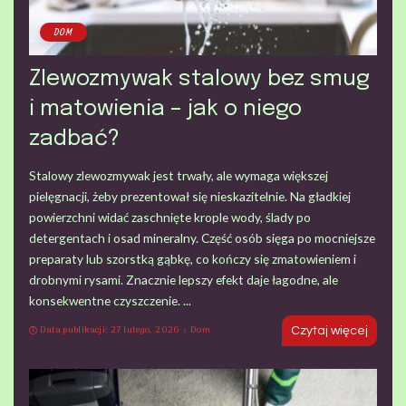
DOM
Zlewozmywak stalowy bez smug
i matowienia – jak o niego
zadbać?
Stalowy zlewozmywak jest trwały, ale wymaga większej
pielęgnacji, żeby prezentował się nieskazitelnie. Na gładkiej
powierzchni widać zaschnięte krople wody, ślady po
detergentach i osad mineralny. Część osób sięga po mocniejsze
preparaty lub szorstką gąbkę, co kończy się zmatowieniem i
drobnymi rysami. Znacznie lepszy efekt daje łagodne, ale
konsekwentne czyszczenie.
...
Data publikacji: 27 lutego, 2026
Dom
Czytaj więcej