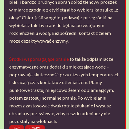
bieli i bardzo brudnych ubrań dołóż tlenowy proszek
w miarce zgodnie z etykietą albo wybierz kapsułkę „z
oksy”. Chlor, jeśli w ogóle, podawaj z przegródki na
wybielacz tak, by trafił do bębna po wstępnym
rozcieńczeniu wodą. Bezpośredni kontakt z żelem
może dezaktywować enzymy.
Środki wspomagające pranie
to także odplamiacze
enzymatyczne oraz dodatki zmiękczające wodę –
poprawiają skuteczność przy niższych temperaturach
i skracają czas kontaktu z utleniaczem. Plamy
punktowe traktuj miejscowo żelem odplamiającym,
potem zastosuj normalne pranie. Po wybielaniu
możesz zastosować dwukrotnie płukanie i wysusz
ubrania w przewiewie, żeby resztki utleniaczy nie
pozostały na włóknach.
DOM
PORADY