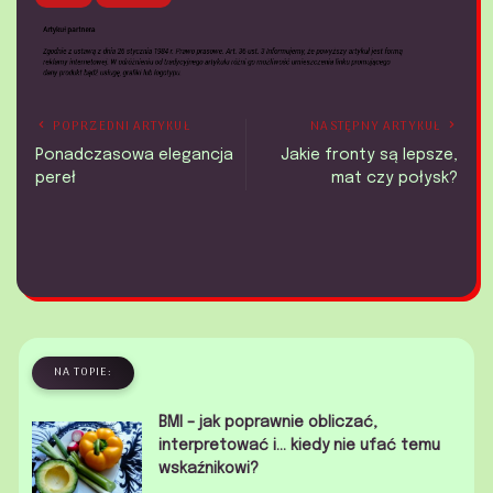
POPRZEDNI ARTYKUŁ
NASTĘPNY ARTYKUŁ
Ponadczasowa elegancja
Jakie fronty są lepsze,
pereł
mat czy połysk?
NA TOPIE:
BMI – jak poprawnie obliczać,
interpretować i… kiedy nie ufać temu
wskaźnikowi?