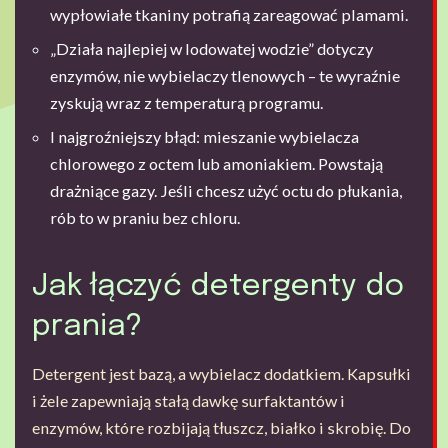
wypłowiałe tkaniny potrafią zareagować plamami.
„Działa najlepiej w lodowatej wodzie” dotyczy
enzymów, nie wybielaczy tlenowych – te wyraźnie
zyskują wraz z temperaturą programu.
I najgroźniejszy błąd: mieszanie wybielacza
chlorowego z octem lub amoniakiem. Powstają
drażniące gazy. Jeśli chcesz użyć octu do płukania,
rób to w praniu bez chloru.
Jak łączyć detergenty do
prania?
Detergent jest bazą, a wybielacz dodatkiem. Kapsułki
i żele zapewniają stałą dawkę surfaktantów i
enzymów, które rozbijają tłuszcz, białko i skrobię. Do