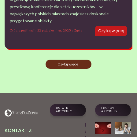
prestiżową konferencję dla setek uczestników – w
największych polskich miastach znajdziesz doskonale
przygotowane obiekty.
...
Data publikacji: 22 października, 2025
Życie
Czytaj więcej
Czytaj więcej
OSTATNIE
LOSOWE
ARTYKUŁY
ARTYKUŁY
Praktyk
KONTAKT Z
a Sri