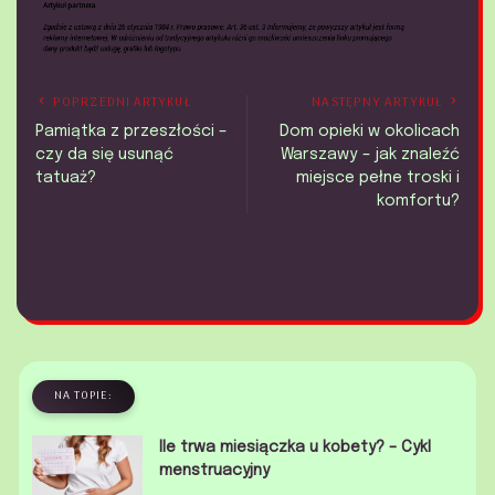
POPRZEDNI ARTYKUŁ
NASTĘPNY ARTYKUŁ
Pamiątka z przeszłości –
Dom opieki w okolicach
czy da się usunąć
Warszawy – jak znaleźć
tatuaż?
miejsce pełne troski i
komfortu?
NA TOPIE:
Ile trwa miesiączka u kobety? – Cykl
menstruacyjny