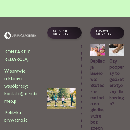
OSTATNIE
LOSOWE
ARTYKUŁY
ARTYKUŁY
Praktyk
KONTAKT Z
a Sri
REDAKCJĄ:
Sri Jogi
Depilac
Czy
w
ja
popper
W sprawie
przest
lasero
sy to
rzeni
reklamy i
wa:
gadżet
miejski
współpracy:
Skutec
erotyc
ej. Jak
zna
zny dla
kontakt@premiu
wygląd
metod
każdeg
meo.pl
a i
a na
o?
czym
gładką
Polityka
się
skórę
prywatności
wyróżni
bez
a?
zbędn