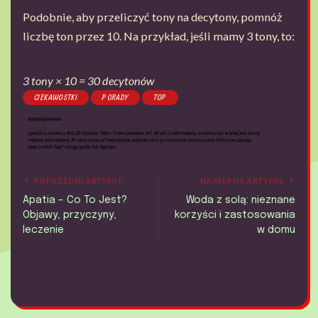
Podobnie, aby przeliczyć tony na decytony, pomnóż
liczbę ton przez 10. Na przykład, jeśli mamy 3 tony, to:
3 tony × 10 = 30 decytonów
CIEKAWOSTKI
PORADY
TOP
POPRZEDNI ARTYKUŁ
NASTĘPNY ARTYKUŁ
Apatia – Co To Jest?
Woda z solą: nieznane
Objawy, przyczyny,
korzyści i zastosowania
leczenie
w domu