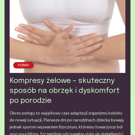
PORADY
Kompresy żelowe – skuteczny
sposób na obrzęk i dyskomfort
po porodzie
Okres połogu to wyjątkowy czas adaptacji organizmu kobiety
do nowej sytuacji. Pierwsze dni po narodzinach dziecka bywają
jednak sporym wyzwaniem fizycznym, któremu towarzyszy ból
oraz opuchlizna. Szczególnie odczuwalne stają się dolegliwości