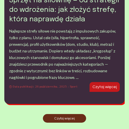
Sprzęt na siłownię — od strategii
do wdrożenia: jak złożyć strefę,
która naprawdę działa
Najlepsze strefy siłowe nie powstają z impulsowych zakupów,
tylko z planu. Ustal cele (siła, hipertrofia, sprawność,
prewencja), profil użytkowników (dom, studio, klub), metraż i
budżet na utrzymanie. Dopiero wtedy układasz „kręgosłup” z
kluczowych stanowisk i domykasz go akcesoriami. Poniżej
znajdziesz przewodnik po najważniejszych kategoriach —
zgodnie z wytycznymi: bez linków w treści, rozbudowane
nagłówki i pogrubione frazy kluczowe.
...
Data publikacji: 26 października, 2025
Sport
Czytaj więcej
Czytaj więcej