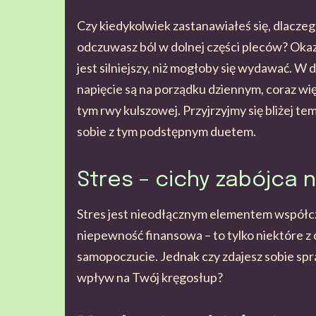
Czy kiedykolwiek zastanawiałeś się, dlacze
odczuwasz ból w dolnej części pleców? Okaz
jest silniejszy, niż mogłoby się wydawać. W 
napięcie są na porządku dziennym, coraz w
tym rwy kulszowej. Przyjrzyjmy się bliżej t
sobie z tym podstępnym duetem.
Stres – cichy zabójca 
Stres jest nieodłącznym elementem współcz
niepewność finansowa – to tylko niektóre 
samopoczucie. Jednak czy zdajesz sobie spr
wpływ na Twój kręgosłup?