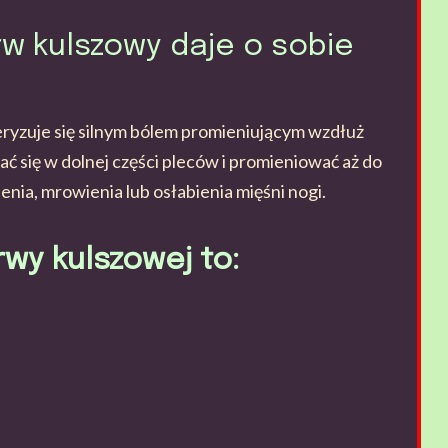
w kulszowy daje o sobie
eryzuje się silnym bólem promieniującym wzdłuż
 się w dolnej części pleców i promieniować aż do
nia, mrowienia lub osłabienia mięśni nogi.
rwy kulszowej to: