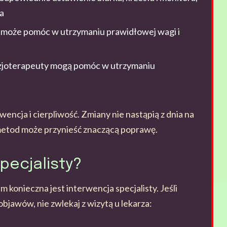
a
 może pomóc w utrzymaniu prawidłowej wagi i
fizjoterapeuty mogą pomóc w utrzymaniu
encja i cierpliwość. Zmiany nie nastąpią z dnia na
metod może przynieść znaczącą poprawę.
pecjalisty?
onieczna jest interwencja specjalisty. Jeśli
bjawów, nie zwlekaj z wizytą u lekarza: