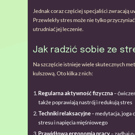
Jednak coraz częściej specjaliści zwracają 
Przewlekły stres może nie tylko przyczyniać
utrudniać jej leczenie.
Jak radzić sobie ze st
Na szczęście istnieje wiele skutecznych met
kulszową. Oto kilka z nich:
Regularna aktywność fizyczna
– ćwiczen
także poprawiają nastrój i redukują stres
Techniki relaksacyjne
– medytacja, joga 
stresu i napięcia mięśniowego
Prawidłowa ergonomia pracy
– zadbaj o