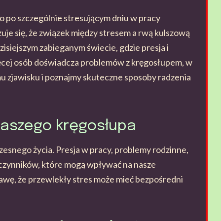
go po szczególnie stresującym dniu w pracy
uje się, że związek między stresem a rwą kulszową
dzisiejszym zabieganym świecie, gdzie presja i
ięcej osób doświadcza problemów z kręgosłupem, w
emu zjawisku i poznajmy skuteczne sposoby radzenia
naszego kręgosłupa
esnego życia. Presja w pracy, problemy rodzinne,
z czynników, które mogą wpływać na nasze
awę, że przewlekły stres może mieć bezpośredni