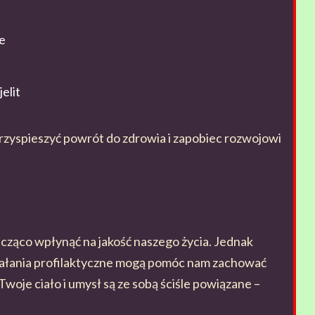
e
elit
rzyspieszyć powrót do zdrowia i zapobiec rozwojowi
acząco wpłynąć na jakość naszego życia. Jednak
iałania profilaktyczne mogą pomóc nam zachować
Twoje ciało i umysł są ze sobą ściśle powiązane –