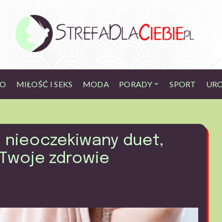
KO
MIŁOŚĆ I SEKS
MODA
PORADY
SPORT
UR
– nieoczekiwany duet,
 Twoje zdrowie