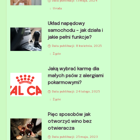
Data publikacji: 13 maja, 2024
Uroda
Układ napędowy
samochodu – jak działa i
jakie pełni funkcje?
Data publikacji: 8 kwietnia, 2025
Życie
Jaką wybrać karmę dla
małych psów z alergiami
pokarmowymi?
Data publikacji: 24 lutego, 2025
Życie
Pięc sposobów jak
otworzyć wino bez
otwieracza
Data publikacji: 25 maja, 2023