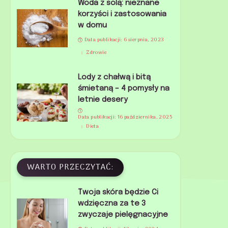
Woda z solą: nieznane
korzyści i zastosowania
w domu
Data publikacji: 6 sierpnia, 2023
Zdrowie
Lody z chałwą i bitą
śmietaną – 4 pomysły na
letnie desery
Data publikacji: 16 października, 2025
Dieta
WARTO PRZECZYTAĆ:
Twoja skóra będzie Ci
wdzięczna za te 3
zwyczaje pielęgnacyjne