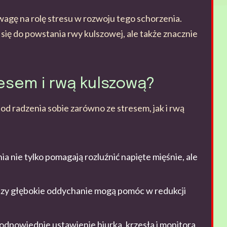
uwagę na rolę stresu w rozwoju tego schorzenia.
 się do powstania rwy kulszowej, ale także znacznie
resem i rwą kulszową?
od radzenia sobie zarówno ze stresem, jak i rwą
ia nie tylko pomagają rozluźnić napięte mięśnie, ale
czy głębokie oddychanie mogą pomóc w redukcji
 odpowiednie ustawienie biurka, krzesła i monitora,