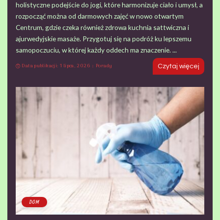
holistyczne podejście do jogi, które harmonizuje ciało i umysł, a
rozpocząć można od darmowych zajęć w nowo otwartym
Centrum, gdzie czeka również zdrowa kuchnia sattwiczna i
ajurwedyjskie masaże. Przygotuj się na podróż ku lepszemu
samopoczuciu, w której każdy oddech ma znaczenie.
...
Data publikacji: 1 lipca, 2026
Porady
Czytaj więcej
DOM