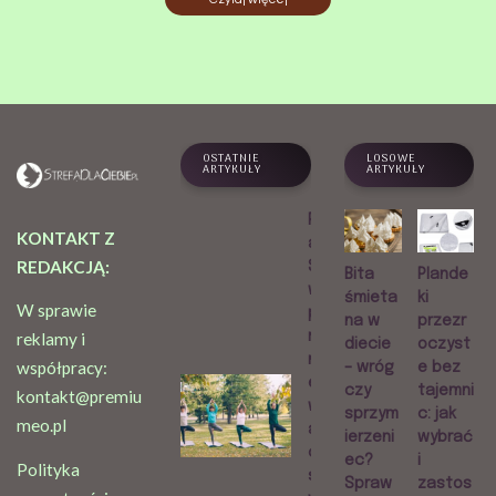
OSTATNIE
LOSOWE
ARTYKUŁY
ARTYKUŁY
Praktyk
KONTAKT Z
a Sri
REDAKCJĄ:
Sri Jogi
Bita
Plande
w
śmieta
ki
W sprawie
przest
na w
przezr
rzeni
reklamy i
diecie
oczyst
miejski
współpracy:
– wróg
e bez
ej. Jak
czy
tajemni
kontakt@premiu
wygląd
sprzym
c: jak
meo.pl
a i
ierzeni
wybrać
czym
ec?
i
Polityka
się
Spraw
zastos