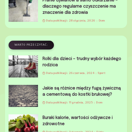
Pranie dywanów a samo odkurzanie –
dlaczego regularne czyszczenie ma
znaczenie dla zdrowia
Data publikacji: 28 stycznia, 2026
Dom
WARTO PRZECZYTAĆ:
Rolki dla dzieci – trudny wybór każdego
rodzica
Data publikacji: 26 czerwca, 2024
Sport
Jakie są różnice między fugą żywiczną
a cementową do kostki brukowej?
Data publikacji: 11 grudnia, 2025
Dom
Buraki kalorie, wartości odżywcze i
zdrowotne