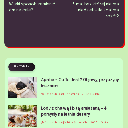
W jaki sposób zamienić
Zupa, bez której nie ma
cm na cale?
niedzieli – ile kcal ma
rosół?
NA TOPIE:
Apatia – Co To Jest? Objawy, przyczyny,
leczenie
Data publikacji: 5 sierpnia, 2023
Życie
Lody z chałwą i bitą śmietaną – 4
pomysły na letnie desery
Data publikacji: 16 października, 2025
Dieta