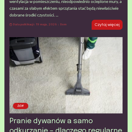
wentylacja w pomieszczeniu, nieodpowiednio ocieplone mury, a
czasami za słabym efektem sprzątania stać będą niewłaściwie
dobrane środki czystości.
...
Data publikacji: 19 maja, 2026
Dom
Czytaj więcej
DOM
Pranie dywanów a samo
odkurzanie – dlaczego regularne