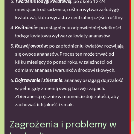
Tworzenie łodygi kwiatowej
: po około 12-24
miesiącach od sadzenia, roślina wytwarza łodygę
kwiatową, która wyrasta z centralnej części rośliny.
Kwitnienie
: po osiągnięciu odpowiedniej wielkości,
łodyga kwiatowa wytwarza kwiaty ananasów.
Rozwój owoców
: po zapłodnieniu kwiatów, rozwijają
się owoce ananasów. Proces ten może trwać od
kilku miesięcy do ponad roku, w zależności od
odmiany ananasa i warunków środowiskowych.
Dojrzewanie i zbieranie
: ananasy osiągają dojrzałość
w pełni, gdy zmienią swoją barwę i zapach.
Zbierane są ręcznie w momencie dojrzałości, aby
zachować ich jakość i smak.
Zagrożenia i problemy w