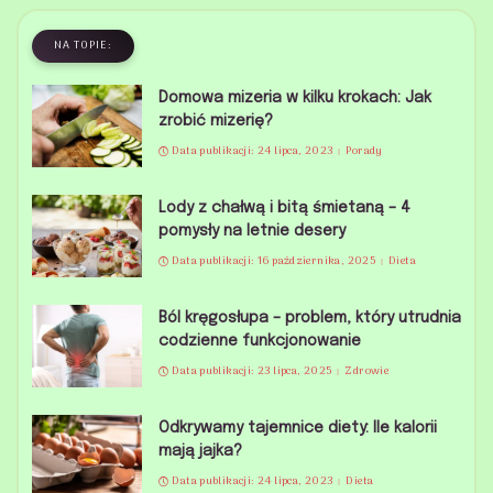
NA TOPIE:
Domowa mizeria w kilku krokach: Jak
zrobić mizerię?
Data publikacji: 24 lipca, 2023
Porady
Lody z chałwą i bitą śmietaną – 4
pomysły na letnie desery
Data publikacji: 16 października, 2025
Dieta
Ból kręgosłupa – problem, który utrudnia
codzienne funkcjonowanie
Data publikacji: 23 lipca, 2025
Zdrowie
Odkrywamy tajemnice diety: Ile kalorii
mają jajka?
Data publikacji: 24 lipca, 2023
Dieta