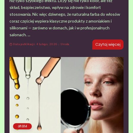
niż tylko szybkiego efektu. Liczy się nie tylko kolor, ale też
skład, bezpieczeństwo, wpływ na zdrowie i komfort
stosowania. Nic więc dziwnego, że naturalna farba do włosów
coraz częściej wypiera klasyczne produkty z amoniakiem i
silikonami — zarówno w domach, jak i w profesjonalnych
salonach.
...
Data publikacji: 4 lutego, 2026
Uroda
Czytaj więcej
URODA