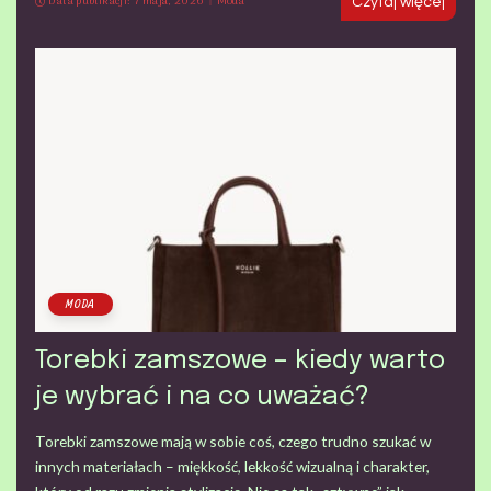
Data publikacji: 7 maja, 2026
Moda
Czytaj więcej
MODA
Torebki zamszowe – kiedy warto
je wybrać i na co uważać?
Torebki zamszowe mają w sobie coś, czego trudno szukać w
innych materiałach – miękkość, lekkość wizualną i charakter,