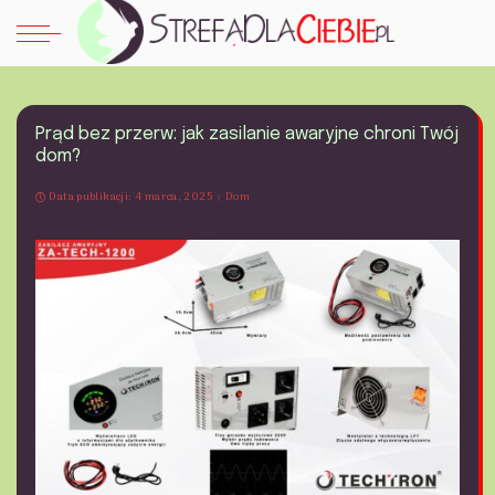
Prąd bez przerw: jak zasilanie awaryjne chroni Twój
dom?
Data publikacji: 4 marca, 2025
Dom