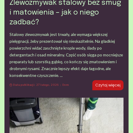
Zlewozmywak stalowy bez smug
i matowienia – jak o niego
zadbać?
Stalowy zlewozmywak jest trwały, ale wymaga większej
pielęgnacji, żeby prezentował się nieskazitelnie. Na gładkiej
powierzchni widać zaschnięte krople wody, ślady po
detergentach i osad mineralny. Część osób sięga po mocniejsze
preparaty lub szorstką gąbkę, co kończy się zmatowieniem i
drobnymi rysami. Znacznie lepszy efekt daje łagodne, ale
konsekwentne czyszczenie.
...
Data publikacji: 27 lutego, 2026
Dom
Czytaj więcej