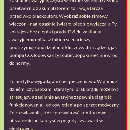
Zasilanie awaryjne, często w formie systemu UPS lub
przetwornic z akumulatorem, to Twoja tarcza
przeciwko blackoutom. Wyobraź sobie zimowy
wieczór – nagle gaśnie światło, piec się wyłącza, a Ty
zostajesz bez ciepła i prądu. Dzięki zasilaniu
awaryjnemu unikasz takich scenariuszy –
podtrzymuje ono działanie kluczowych urządzeń, jak
pompa CO, lodówka czy router, dopóki sieć nie wróci
do normy.
To nie tylko wygoda, ale i bezpieczeństwo. W domu z
dziećmi czy osobami starszymi brak prądu może być
stresujący, a zasilanie awaryjne zapewnia ciągłość
funkcjonowania – od oświetlenia po sprzęt medyczny.
To rozwiązanie, które pozwala żyć komfortowo,
niezależnie od kaprysów pogody czy awarii w
elektrowni.