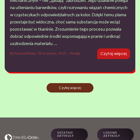
mechanicznym – nie „zjadają” zabrudzeń. Jego działanie polega
na utlenianiu barwników, czyli rozrywaniu wiązań chemicznych
w cząsteczkach odpowiedzialnych za kolor. Dzięki temu plama
przestaje być widoczna, choć sama substancja może wciąż
pozostawać w tkaninie. Zrozumienie tego procesu pozwala
dobrać odpowiednie środki wspomagające pranie i uniknąć
uszkodzenia materiału.
...
Data publikacji: 18 września, 2025
Porady
Czytaj więcej
Czytaj więcej
OSTATNIE
LOSOWE
ARTYKUŁY
ARTYKUŁY