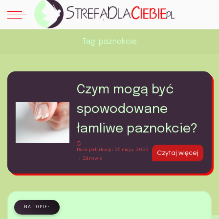
Tag:
paznokcie
Czym mogą być
spowodowane
łamliwe paznokcie?
Data publikacji: 25 maja, 2023
Czytaj więcej
Zdrowie
NA TOPIE: