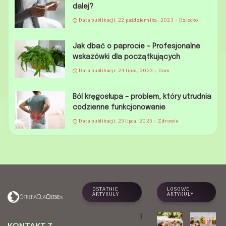
dalej?
Data publikacji: 22 października, 2023
Dziecko
Jak dbać o paprocie – Profesjonalne
wskazówki dla początkujących
Data publikacji: 24 lipca, 2023
Dom
Ból kręgosłupa – problem, który utrudnia
codzienne funkcjonowanie
Data publikacji: 23 lipca, 2025
Zdrowie
OSTATNIE
LOSOWE
ARTYKUŁY
ARTYKUŁY
Praktyk
KONTAKT Z